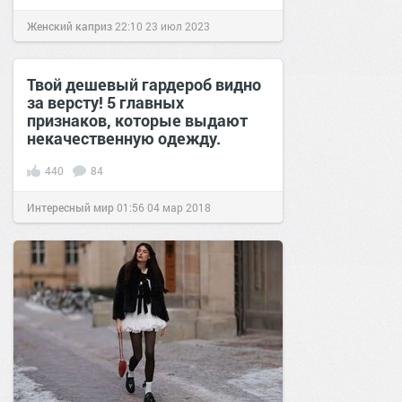
Женский каприз
22:10
23 июл 2023
Твой дешевый гардероб видно
за версту! 5 главных
признаков, которые выдают
некачественную одежду.
440
84
Интересный мир
01:56
04 мар 2018