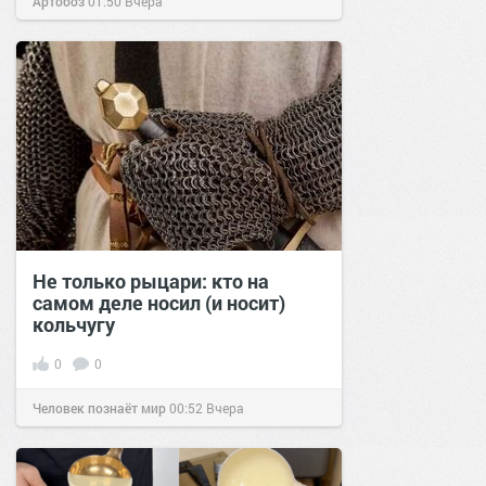
Артобоз
01:50
Вчера
Не только рыцари: кто на
самом деле носил (и носит)
кольчугу
0
0
Человек познаёт мир
00:52
Вчера