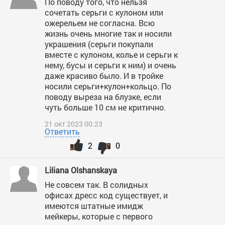
По поводу того, что нельзя
сочетать серьги с кулоном или
ожерельем не согласна. Всю
жизнь очень многие так и носили
украшения (серьги покупали
вместе с кулоном, колье и серьги к
нему, бусы и серьги к ним) и очень
даже красиво было. И в тройке
носили серьги+кулон+кольцо. По
поводу выреза на блузке, если
чуть больше 10 см не критично.
21 окт 2023 00:23
Ответить
2
0
Liliana Olshanskaya
Не совсем так. В солидных
офисах дресс код существует, и
имеются штатные имидж
мейкеры, которые с первого