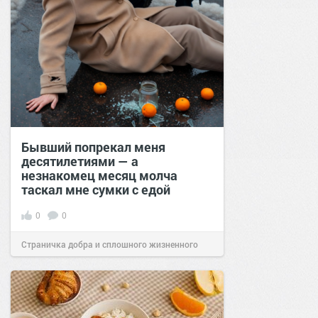
Бывший попрекал меня
десятилетиями — а
незнакомец месяц молча
таскал мне сумки с едой
0
0
Страничка добра и сплошного жизненного
позитива!
00:28
Вчера