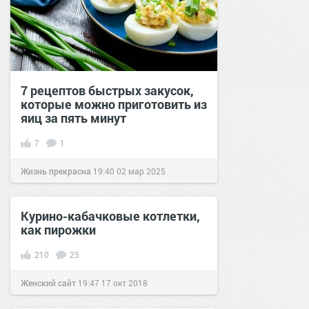
7 рецептов быстрых закусок,
которые можно приготовить из
яиц за пять минут
7
1
Жизнь прекрасна
19:40
02 мар 2025
Курино-кабачковые котлетки,
как пирожки
210
25
Женский сайт
19:47
17 окт 2018