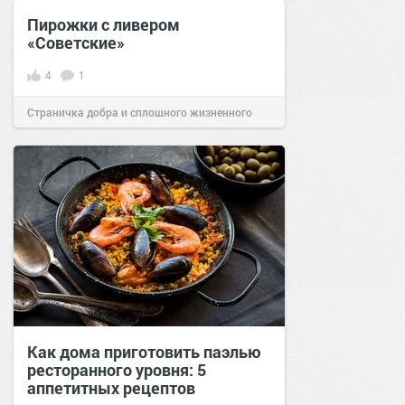
Пирожки с ливером
«Советские»
4
1
Страничка добра и сплошного жизненного
позитива!
09:45
14 фев 2019
Как дома приготовить паэлью
ресторанного уровня: 5
аппетитных рецептов