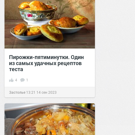
Пирожки-пятиминутки. Один
из самых удачных рецептов
теста
4
1
Застолье
13:21
14 сен 2023