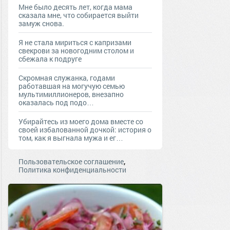
Мне было десять лет, когда мама
сказала мне, что собирается выйти
замуж снова.
Я не стала мириться с капризами
свекрови за новогодним столом и
сбежала к подруге
Скромная служанка, годами
работавшая на могучую семью
мультимиллионеров, внезапно
оказалась под подо…
Убирайтесь из моего дома вместе со
своей избалованной дочкой: история о
том, как я выгнала мужа и ег…
,
Пользовательское соглашение
Политика конфиденциальности