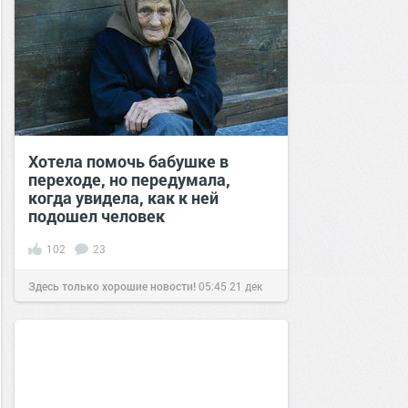
Хотела помочь бабушке в
переходе, но передумала,
когда увидела, как к ней
подошел человек
102
23
Здесь только хорошие новости!
05:45
21 дек
2020