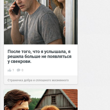
После того, что я услышала, я
решила больше не появляться
у свекрови.
1
0
Страничка добра и сплошного жизненного
позитива!
12:39
16 фев 2026