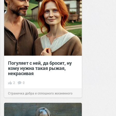
Погуляет с ней, да бросит, ну
кому нужна такая рыжая,
некрасивая
2
0
Страничка добра и сплошного жизненного
позитива!
16:02
17 сен 2024